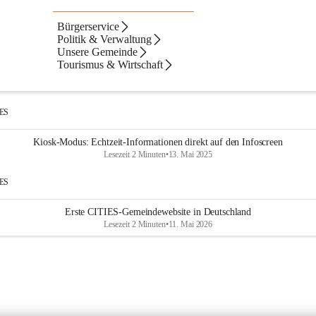
Bürgerservice
Artikel
Dateien
Navigation
Text
ltate
Politik & Verwaltung
Unsere Gemeinde
ebnisse
ebnisse:
Tourismus & Wirtschaft
ID - Austria Grundinformationen
Lesezeit 3 Minuten
•
19. Juni 2024
IES
Kiosk-Modus: Echtzeit-Informationen direkt auf den Infoscreen
Lesezeit 2 Minuten
•
13. Mai 2025
IES
Erste CITIES-Gemeindewebsite in Deutschland
Lesezeit 2 Minuten
•
11. Mai 2026