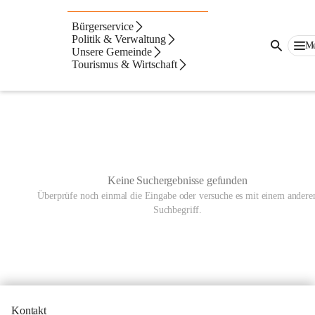
Bürgerservice
Artikel
Dateien
Navigation
Beste Resultate
Politik & Verwaltung
M
Unsere Gemeinde
Suchergebnisse
Keine
Tourismus & Wirtschaft
Suchergebnisse
gefunden
Keine Suchergebnisse gefunden
Überprüfe noch einmal die Eingabe oder versuche es mit einem andere
Suchbegriff.
Kontakt