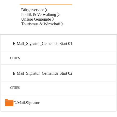
Bürgerservice
Artikel
Dateien
Navigation
Text
Beste Resultate
Politik & Verwaltung
Unsere Gemeinde
Suchergebnisse
Suchergebnisse:
Tourismus & Wirtschaft
3
CITIES
E-Mail_Signatur_Gemeinde-Start-01
CITIES
E-Mail_Signatur_Gemeinde-Start-02
CITIES
E-Mail-Signatur