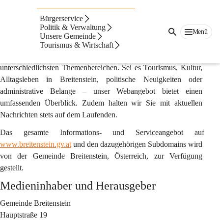
Impressum & Offenlegung gemäß §25 des
Mediengesetzes
Bürgerservice
Politik & Verwaltung
Menü
www.breitenstein.gv.at
 ist die offizielle Online-Plattform der 
Unsere Gemeinde
Gemeinde Breitenstein. Hier und auf zugehörigen Subdomains 
Tourismus & Wirtschaft
finden Sie eine Vielfalt an Informationen und Diensten zu 
unterschiedlichsten Themenbereichen. Sei es Tourismus, Kultur, 
Alltagsleben in Breitenstein, politische Neuigkeiten oder 
administrative Belange – unser Webangebot bietet einen 
umfassenden Überblick. Zudem halten wir Sie mit aktuellen 
Nachrichten stets auf dem Laufenden. 
Das gesamte Informations- und Serviceangebot auf 
www.breitenstein.gv.at
 und den dazugehörigen Subdomains wird 
von der Gemeinde Breitenstein, Österreich, zur Verfügung 
gestellt.
Medieninhaber und Herausgeber
Gemeinde Breitenstein
Hauptstraße 19