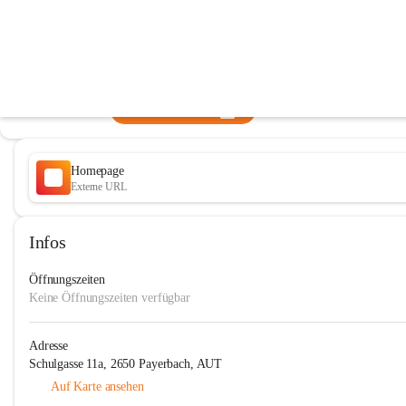
Neue NÖ Mittelschule/PTS Payerbac
@neue-no-mittelschule-payerbach
Neue Mittelschule
In CITIES öffnen
Homepage
Externe URL
Infos
Öffnungszeiten
Keine Öffnungszeiten verfügbar
Adresse
Schulgasse 11a, 2650 Payerbach, AUT
Auf Karte ansehen