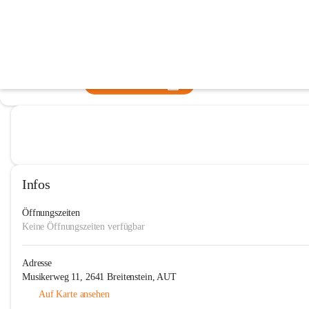
Kreuzberger Musikverein
@kreuzberger-musikverein
Musikverein
In CITIES öffnen
Infos
Öffnungszeiten
Keine Öffnungszeiten verfügbar
Adresse
Musikerweg 11, 2641 Breitenstein, AUT
Auf Karte ansehen