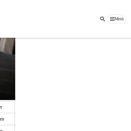
Menü
r
en
in