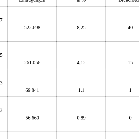
17
522.698
8,25
40
15
261.056
4,12
15
13
69.841
1,1
1
13
56.660
0,89
0