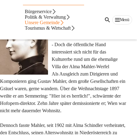
Alma Mahler
Bürgerservice
Politik & Verwaltung
„Sie sind endgültig verloren!“
Menü
Unsere Gemeinde
Tourismus & Wirtschaft
Werfel schrieb dort Romane, 
Kokoschka stattete sie mit Fresken aus 
- Doch die öffentliche Hand 
interessiert sich nicht für das 
Kulturerbe rund um die ehemalige 
Villa der Alma Mahler-Werfel
Als Ausgleich zum Dirigieren und 
Komponieren ging Gustav Mahler, dem große Gesellschaften ein 
Gräuel waren, gerne wandern. Über die Weihnachtstage 1897 
weilte er am Semmering: "Hier ist es herrlich!", schwärmte der 
Hofopern-direktor. Zehn Jahre später demissionierte er; Wien war 
nicht mehr dauernder Wohnsitz.
Dennoch fasste Mahler, seit 1902 mit Alma Schindler verheiratet, 
den Entschluss, seinen Alterswohnsitz in Niederösterreich zu 