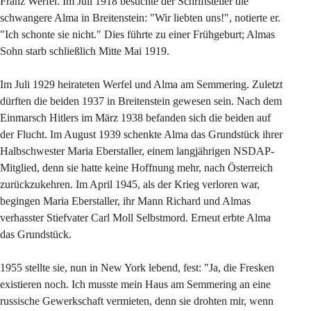
Franz Werfel. Im Juli 1918 besuchte der Schriftsteller die 
schwangere Alma in Breitenstein: "Wir liebten uns!", notierte er. 
"Ich schonte sie nicht." Dies führte zu einer Frühgeburt; Almas 
Sohn starb schließlich Mitte Mai 1919.
Im Juli 1929 heirateten Werfel und Alma am Semmering. Zuletzt 
dürften die beiden 1937 in Breitenstein gewesen sein. Nach dem 
Einmarsch Hitlers im März 1938 befanden sich die beiden auf 
der Flucht. Im August 1939 schenkte Alma das Grundstück ihrer 
Halbschwester Maria Eberstaller, einem langjährigen NSDAP-
Mitglied, denn sie hatte keine Hoffnung mehr, nach Österreich 
zurückzukehren. Im April 1945, als der Krieg verloren war, 
begingen Maria Eberstaller, ihr Mann Richard und Almas 
verhasster Stiefvater Carl Moll Selbstmord. Erneut erbte Alma 
das Grundstück.
1955 stellte sie, nun in New York lebend, fest: "Ja, die Fresken 
existieren noch. Ich musste mein Haus am Semmering an eine 
russische Gewerkschaft vermieten, denn sie drohten mir, wenn 