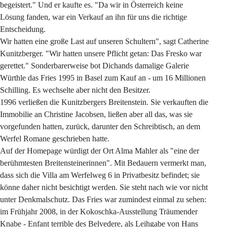
begeistert." Und er kaufte es. "Da wir in Österreich keine 
Lösung fanden, war ein Verkauf an ihn für uns die richtige 
Entscheidung.
Wir hatten eine große Last auf unseren Schultern", sagt Catherine 
Kunitzberger. "Wir hatten unsere Pflicht getan: Das Fresko war 
gerettet." Sonderbarerweise bot Dichands damalige Galerie 
Würthle das Fries 1995 in Basel zum Kauf an - um 16 Millionen 
Schilling. Es wechselte aber nicht den Besitzer.
1996 verließen die Kunitzbergers Breitenstein. Sie verkauften die 
Immobilie an Christine Jacobsen, ließen aber all das, was sie 
vorgefunden hatten, zurück, darunter den Schreibtisch, an dem 
Werfel Romane geschrieben hatte.
Auf der Homepage würdigt der Ort Alma Mahler als "eine der 
berühmtesten Breitensteinerinnen". Mit Bedauern vermerkt man, 
dass sich die Villa am Werfelweg 6 in Privatbesitz befindet; sie 
könne daher nicht besichtigt werden. Sie steht nach wie vor nicht 
unter Denkmalschutz. Das Fries war zumindest einmal zu sehen: 
im Frühjahr 2008, in der Kokoschka-Ausstellung Träumender 
Knabe - Enfant terrible des Belvedere, als Leihgabe von Hans 